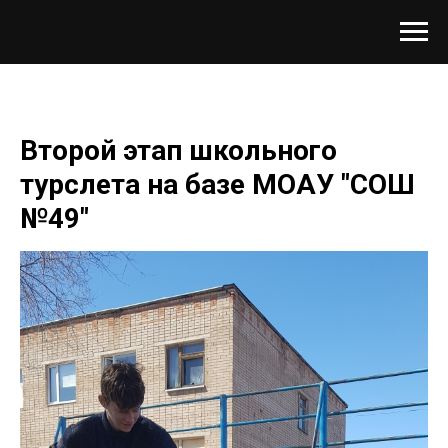
Второй этап школьного
турслета на базе МОАУ "СОШ
№49"