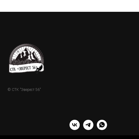
© СТК "Эверест 56"