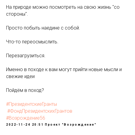
⠀
На природе можно посмотреть на свою жизнь "со
стороны".
⠀
Просто побыть наедине с собой.
⠀
Что-то переосмыслить.
⠀
Перезагрузиться.
⠀
Именно в походе к вам могут прийти новые мысли и
свежие идеи
⠀
Пойдём в поход?
⠀
#ПрезидентскиеГранты
#ФондПрезидентскихГрантов
#Возрождение56
2022-11-24 20:51
Проект "Возрождение"