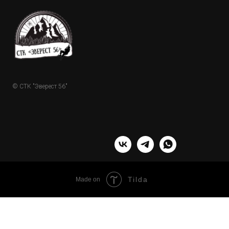
© СТК "Эверест 56"
Tilda
Made on