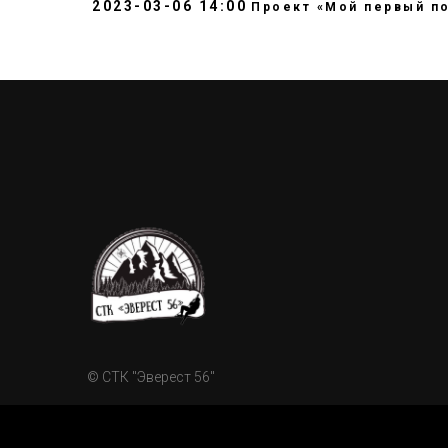
2023-03-06 14:00
Проект «Мой первый п
© СТК "Эверест 56"