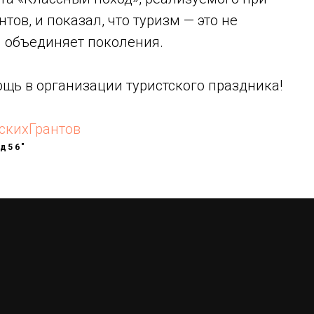
ов, и показал, что туризм — это не
й объединяет поколения.
щь в организации туристского праздника!
скихГрантов
д56"