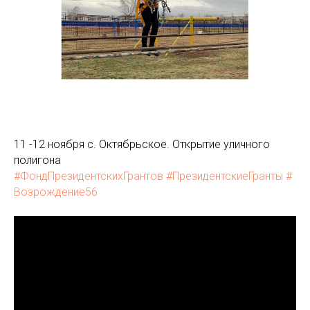
11 -12 ноября с. Октябрьское. Открытие уличного
полигона
#ФондПрезидентскихГрантов
#ПрезидентскиеГранты
#
Возрождение56