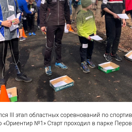
лся III этап областных соревнований по спорти
«Ориентир №1» Старт проходил в парке Перовс