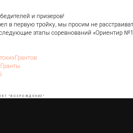
бедителей и призеров!
ошел в первую тройку, мы просим не расстраива
следующие этапы соревнований «Ориентир №1»
тскихГрантов
еГранты
6
ЕКТ "ВОЗРОЖДЕНИЕ"