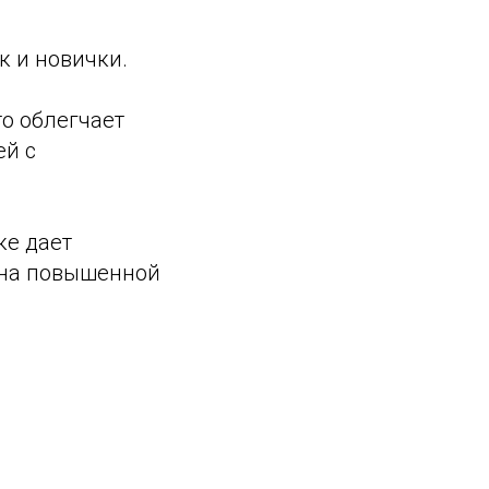
к и новички.
о облегчает
ей с
ке дает
 на повышенной