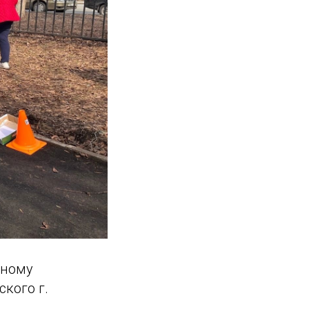
вному
кого г.