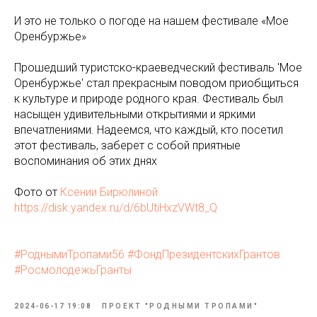
И это не только о погоде на нашем фестивале «Мое
Оренбуржье»
Прошедший туристско-краеведческий фестиваль 'Мое
Оренбуржье' стал прекрасным поводом приобщиться
к культуре и природе родного края. Фестиваль был
насыщен удивительными открытиями и яркими
впечатлениями. Надеемся, что каждый, кто посетил
этот фестиваль, заберет с собой приятные
воспоминания об этих днях
Фото от
Ксении Бирюлиной
https://disk.yandex.ru/d/6bUtiHxzVWt8_Q
#РоднымиТропами56
#ФондПрезидентскихГрантов
#РосмолодежьГранты
2024-06-17 19:08
ПРОЕКТ "РОДНЫМИ ТРОПАМИ"