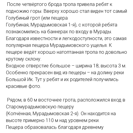
После четвёртого брода тропа привела ребят к
подножию горы. Вверху хорошо стал виден тот самый
Голубиный грот (или пещера
Голубиная, Мурадымовская 1-я), с которой ребята
познакомились на баннерах по входу в Мурады.
Благодаря известности и легкодоступности, это самая
популярная пещера Мурадымовского ущелья. К
пещере ведёт хорошо натоптанная тропа по довольно
крутому склону.
Входное отверстие большое – ширина 18, высота 3 м.
Особенно прекрасен вид из пещеры – на долину реки
Большой Ик. Тут у ребят и их родителей получились
красивые фото.
Рядом, в 60 м восточнее грота, расположился вход в
Старомурадымовскую пещеру
(Копчённая, Мурадымовская 2-я). Он находится на
высоте примерно 110 м над уровнем реки.
Пещера образовалась благодаря древнему