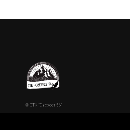
© СТК "Эверест 56"