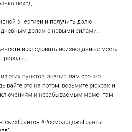
олько поход.
ивной энергией и получить долю
седневным делам с новыми силами.
ожности исследовать неизведанные места
 природы.
из этих пунктов, значит, вам срочно
дывайте это на потом, возьмите рюкзак и
риключениям и незабываемым моментам
тскихГрантов #РосмолодежьГранты
ами"