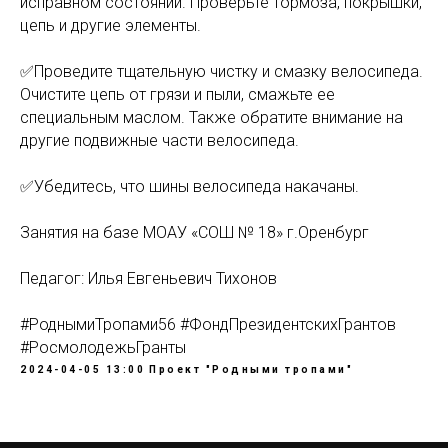
исправном состоянии. Проверьте тормоза, покрышки,
цепь и другие элементы.
⠀
✅Проведите тщательную чистку и смазку велосипеда.
Очистите цепь от грязи и пыли, смажьте ее
специальным маслом. Также обратите внимание на
другие подвижные части велосипеда.
⠀
✅Убедитесь, что шины велосипеда накачаны.
⠀
Занятия на базе МОАУ «СОШ № 18» г.Оренбург
Педагог: Илья Евгеньевич Тихонов
⠀
#РоднымиТропами56 #ФондПрезидентскихГрантов
#РосмолодежьГранты
2024-04-05 13:00
Проект "Родными тропами"