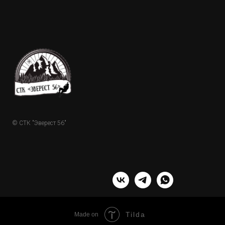
© СТК "Эверест 56"
Tilda
Made on