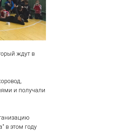
торый ждут в
хоровод,
ниями и получали
рганизацию
" в этом году