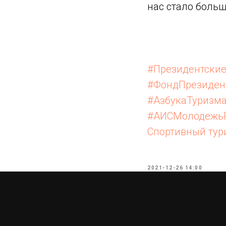
нас стало больш
#Президентски
#ФондПрезиден
#АзбукаТуризм
#АИСМолодежь
Спортивный тури
2021-12-26 14:00