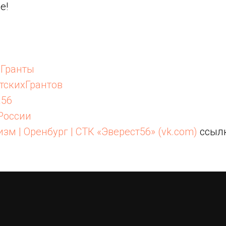
е!
еГранты
тскихГрантов
а56
России
зм | Оренбург | СТК «Эверест56» (vk.com)
ссылк