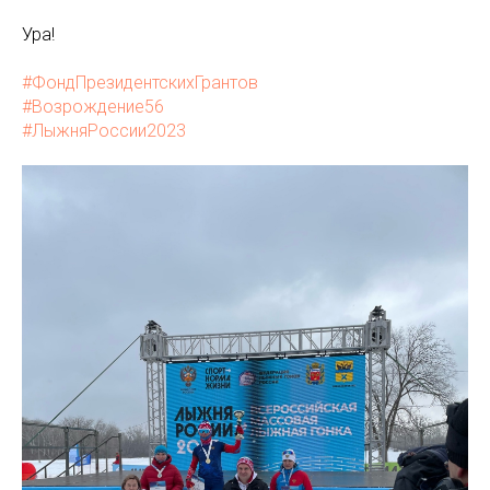
Ура!
#ФондПрезидентскихГрантов
#Возрождение56
#ЛыжняРоссии2023