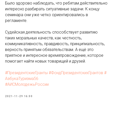
Было здорово наблюдать, что ребятам действительно
интересно разбирать ситуативные задачи. К концу
семинара они уже четко ориентировались в
регламенте.
⠀
Судейская деятельность способствует развитию
таких моральных качеств, как честность,
коммуникативность, правдивость, принципиальность,
верность принятым обязательствам. А ещё это
приятное и интересное времяпровождение, которое
помогает найти новых товарищей и друзей.
⠀
#ПрезидентскиеГранты
#ФондПрезидентскихГрантов
#
АзбукаТуризма56
#АИСМолодежьРоссии
2021-11-29 16:00