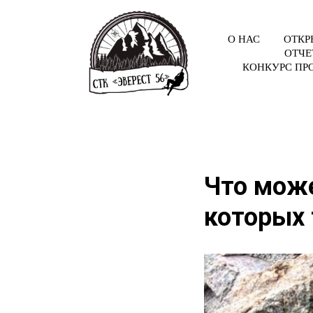
О НАС
ОТКР
ОТЧЕ
КОНКУРС ПР
Что може
которых 