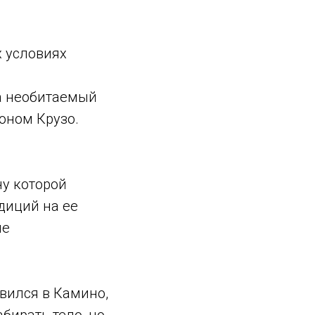
х условиях
на необитаемый
оном Крузо.
ну которой
диций на ее
не
авился в Камино,