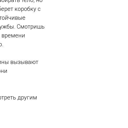
абирать тело, но
берет коробку с
стойчивые
ружбы. Смотришь
о времени
о.
тины вызывают
они
отреть другим