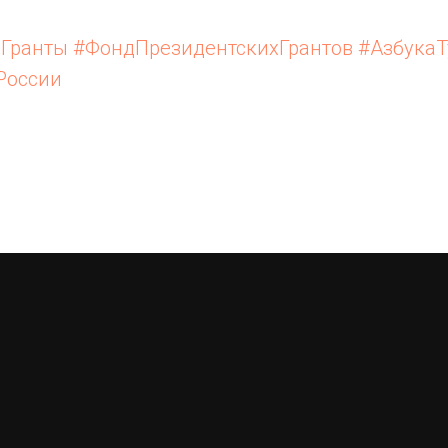
еГранты
#ФондПрезидентскихГрантов
#АзбукаТ
России