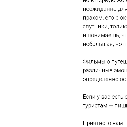
но в первую же 
неожиданно для 
прахом, его рюк
спутники, толи
и понимаешь, ч
небольшая, но п
⠀
Фильмы о путеше
различные эмоци
определённо ост
⠀
Если у вас есть
туристам — пиш
⠀
Приятного вам 