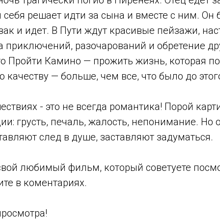
ночь трагически погиб в Пиренеях. Отец едет з
себя решает идти за сына и вместе с ним. Он 
зак и идет. В Пути ждут красивые пейзажи, на
ка приключений, разочарований и обретение д
то Пройти Камино — прожить жизнь, которая п
о качеству — больше, чем все, что было до этог
ствиях - это не всегда романтика! Порой кар
и: грусть, печаль, жалость, непонимание. Но 
авляют след в душе, заставляют задуматься.
 свой любимый фильм, который советуете посм
ите в коментариях.
просмотра!