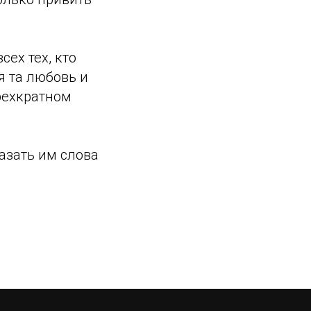
ех тех, кто
ся та любовь и
трехкратном
азать им слова