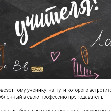
везёт тому ученику, на пути которого встретит
блённый в свою профессию преподаватель.
е лежит большая ответственность - нужно не т