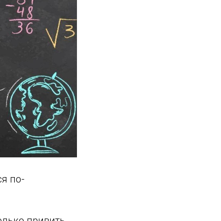
ся по-
олько привить