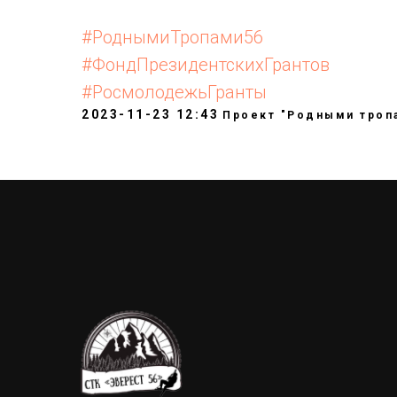
#РоднымиТропами56
#ФондПрезидентскихГрантов
#РосмолодежьГранты
2023-11-23 12:43
Проект "Родными троп