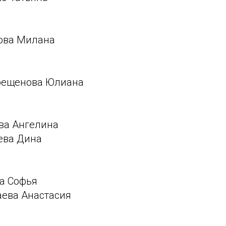
нова Милана
крещенова Юлиана
ева Ангелина
ева Дина
ва Софья
аева Анастасия