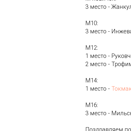
3 место - Жанку
М10:
3 место - Инже
М12:
1 место - Руков
2 место - Троф
М14:
1 место -
Токма
М16:
3 место - Миль
Поздравляем по