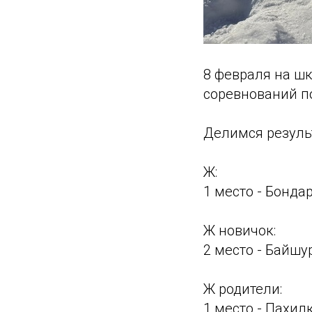
8 февраля на ш
соревнований п
Делимся резуль
Ж:
1 место - Бонда
Ж новичок:
2 место - Байш
Ж родители:
1 место - Пахил