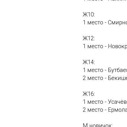
Ж10:
1 место - Смир
Ж12:
1 место - Ново
Ж14:
1 место - Бутба
2 место - Бекиш
Ж16:
1 место - Усачё
2 место - Ермол
М новичок: