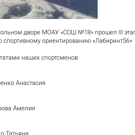
кольном дворе МОАУ «СОШ №18» прошел III эта
о спортивному ориентированию «Лабиринт56»
татами наших спортсменов:
ренко Анастасия
урова Амелия
ко Татьяна