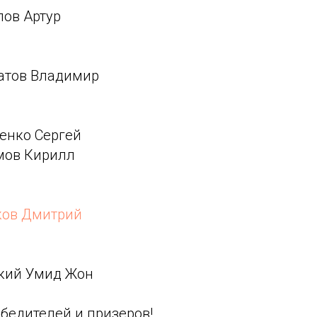
лов Артур
ватов Владимир
ченко Сергей
имов Кирилл
ков Дмитрий
ский Умид Жон
бедителей и призеров!