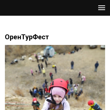
ОренТурФест