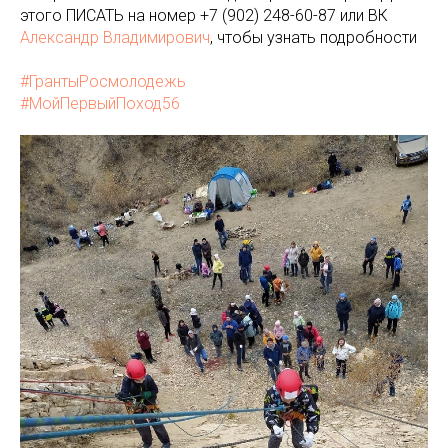
этого ПИСАТЬ на номер +7 (902) 248-60-87 или ВК
Александр Владимирович
, чтобы узнать подробности
#ГрантыРосмолодежь
#МойПервыйПоход56