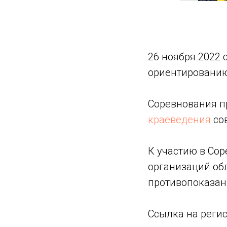
26 ноября 2022 
ориентированию
Соревнования п
краеведения
со
К участию в Со
организаций об
противопоказа
Ссылка на регис