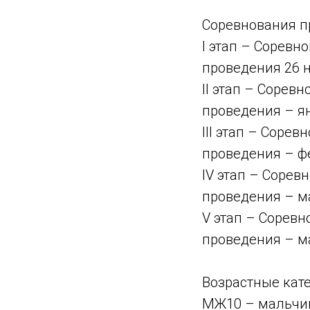
Соревнования пр
I этап – Соревн
проведения 26 н
II этап – Сорев
проведения – ян
III этап – Соре
проведения – фе
IV этап – Сорев
проведения – мар
V этап – Соревн
проведения – ма
Возрастные кат
МЖ10 – мальчики