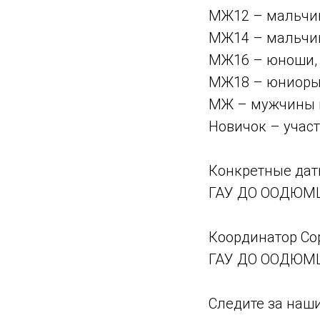
МЖ12 – мальчики
МЖ14 – мальчики
МЖ16 – юноши, д
МЖ18 – юниоры,
МЖ – мужчины и
Новичок – участ
Конкретные даты
ГАУ ДО ООДЮ
Координатор С
ГАУ ДО ООДЮМЦ,
Следите за наш