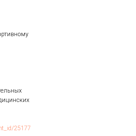
портивному
тельных
едицинских
ent_id/25177