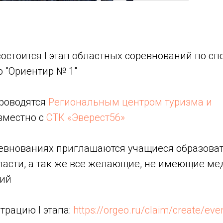
состоится I этап областных соревнований по с
 "Ориентир № 1"
роводятся
Региональным центром туризма и
вместно с
СТК «Эверест56»
ревнованиях приглашаются учащиеся образова
ласти, а так же все желающие, не имеющие м
ний
трацию I этапа:
https://orgeo.ru/claim/create/ev