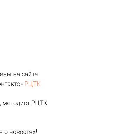
ены на сайте
онтакте»
РЦТК
, методист РЦТК
 о новостях!