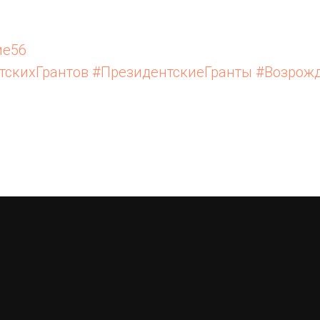
ие56
тскихГрантов
#ПрезидентскиеГранты
#Возрож