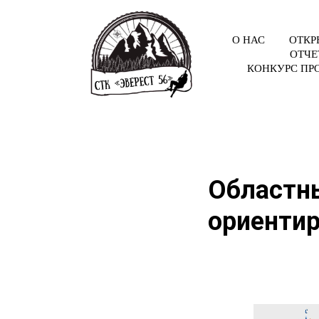
О НАС
ОТКР
ОТЧЕ
КОНКУРС ПР
Областны
ориенти