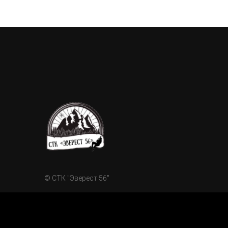
© СТК "Эверест 56"