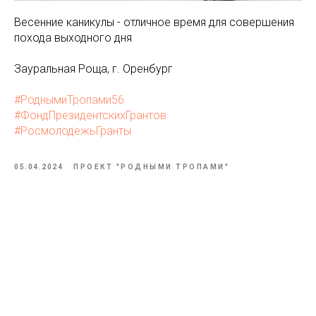
Весенние каникулы - отличное время для совершения
похода выходного дня
Зауральная Роща, г. Оренбург
#РоднымиТропами56
#ФондПрезидентскихГрантов
#РосмолодежьГранты
05.04.2024
ПРОЕКТ "РОДНЫМИ ТРОПАМИ"